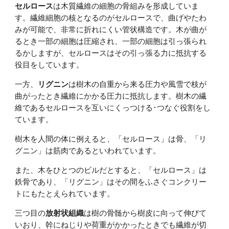
セルロース
は木質繊維の細胞の骨組みを形成していま
す。繊維細胞の核となるのがセルロースで、曲げやたわ
みが可能で、非常に折れにくい管状構造です。木が曲が
るとき一部の細胞は圧縮され、一部の細胞は引っ張られ
るかしますが、セルロースはその引っ張る力に抵抗する
役目をしています。
一方、
リグニン
は樹木の自重から来る圧力や風雪で枝が
曲がったとき繊維にかかる圧力に抵抗します。樹木の繊
維であるセルロースを互いにくっつける･つなぐ役割をし
ています。
樹木を人間の体に例えると、「セルロース」は骨、「リ
グニン」は筋肉であるといわれています。
また、木をひとつのビルだとすると、「セルロース」は
鉄骨であり、「リグニン」はその間をふさぐコンクリー
トにもたとえられています。
三つ目の
放射状組織
は樹の骨髄から樹皮に向って伸びて
いおり、幹にねじりや荷重がかかったときでも繊維が切