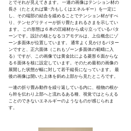
とでそれが見えてきます。 一連の画像はテンション材の
長さ（たとえれば量･力もしくはエネルギー）を一定に
し、その端部の結合を緩めることでテンション材がすべ
り、テンセグリティーが折り畳たまれるさまを示してい
ます。 この形態は６本の圧縮材から成り立っているパタ
ーンです。設計の核となるコアモデルは、上位概念にゾ
ーン多面体が位置しています。 通常よく見かけるパター
ンですと、正六面体（これもゾーン多面体の範疇に入
る）ですが、この画像では黄金比による菱形６面からな
る６面体を核に設定しています。そのため最初の画像の
展開した状態が幅に対して若干縦長になっています。 最
後の画像は開いた上体を斜め上部から見たところです。
一連の折り畳み動作を繰り返している内に、植物の根か
ら幹を伝わり上部へと流れるある種、視覚ではとらえる
ことのできないエネルギーのようなものが感じられま
す。