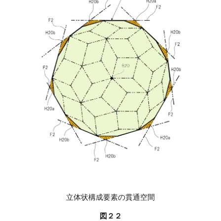
立体状構成要素の貫通空間
図２２