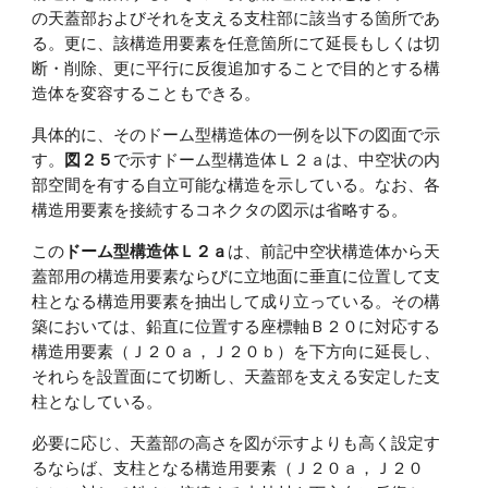
の天蓋部およびそれを支える支柱部に該当する箇所であ
る。更に、該構造用要素を任意箇所にて延長もしくは切
断・削除、更に平行に反復追加することで目的とする構
造体を変容することもできる。
具体的に、そのドーム型構造体の一例を以下の図面で示
す。
図２５
で示すドーム型構造体Ｌ２ａは、中空状の内
部空間を有する自立可能な構造を示している。なお、各
構造用要素を接続するコネクタの図示は省略する。
この
ドーム型構造体Ｌ２ａ
は、前記中空状構造体から天
蓋部用の構造用要素ならびに立地面に垂直に位置して支
柱となる構造用要素を抽出して成り立っている。その構
築においては、鉛直に位置する座標軸Ｂ２０に対応する
構造用要素（Ｊ２０ａ，Ｊ２０ｂ）を下方向に延長し、
それらを設置面にて切断し、天蓋部を支える安定した支
柱となしている。
必要に応じ、天蓋部の高さを図が示すよりも高く設定す
るならば、支柱となる構造用要素（Ｊ２０ａ，Ｊ２０