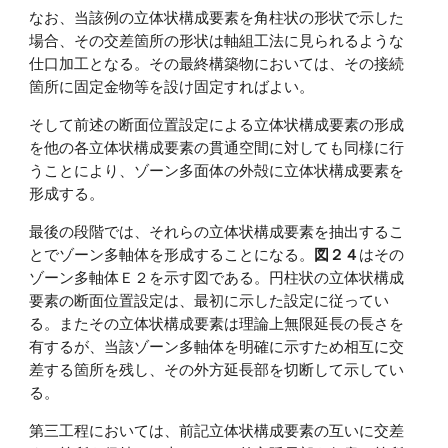
なお、当該例の立体状構成要素を角柱状の形状で示した
場合、その交差箇所の形状は軸組工法に見られるような
仕口加工となる。その最終構築物においては、その接続
箇所に固定金物等を設け固定すればよい。
そして前述の断面位置設定による立体状構成要素の形成
を他の各立体状構成要素の貫通空間に対しても同様に行
うことにより、ゾーン多面体の外殻に立体状構成要素を
形成する。
最後の段階では、それらの立体状構成要素を抽出するこ
とでゾーン多軸体を形成することになる。
図２４
はその
ゾーン多軸体Ｅ２を示す図である。円柱状の立体状構成
要素の断面位置設定は、最初に示した設定に従ってい
る。またその立体状構成要素は理論上無限延長の長さを
有するが、当該ゾーン多軸体を明確に示すため相互に交
差する箇所を残し、その外方延長部を切断して示してい
る。
第三工程においては、前記立体状構成要素の互いに交差