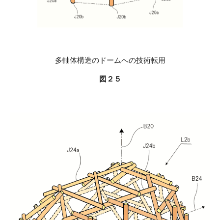
多軸体構造のドームへの技術転用
図２５