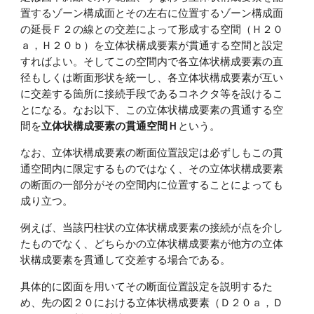
置するゾーン構成面とその左右に位置するゾーン構成面
の延長Ｆ２の線との交差によって形成する空間（Ｈ２０
ａ，Ｈ２０ｂ）を立体状構成要素が貫通する空間と設定
すればよい。そしてこの空間内で各立体状構成要素の直
径もしくは断面形状を統一し、各立体状構成要素が互い
に交差する箇所に接続手段であるコネクタ等を設けるこ
とになる。なお以下、この立体状構成要素の貫通する空
間を
立体状構成要素の貫通空間Ｈ
という。
なお、立体状構成要素の断面位置設定は必ずしもこの貫
通空間内に限定するものではなく、その立体状構成要素
の断面の一部分がその空間内に位置することによっても
成り立つ。
例えば、当該円柱状の立体状構成要素の接続が点を介し
たものでなく、どちらかの立体状構成要素が他方の立体
状構成要素を貫通して交差する場合である。
具体的に図面を用いてその断面位置設定を説明するた
め、先の図２０における立体状構成要素（Ｄ２０ａ，Ｄ