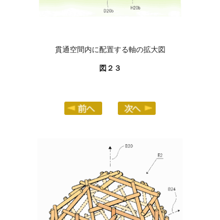
貫通空間内に配置する軸の拡大図
図２３