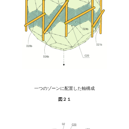
一つのゾーンに配置した軸構成
図２１