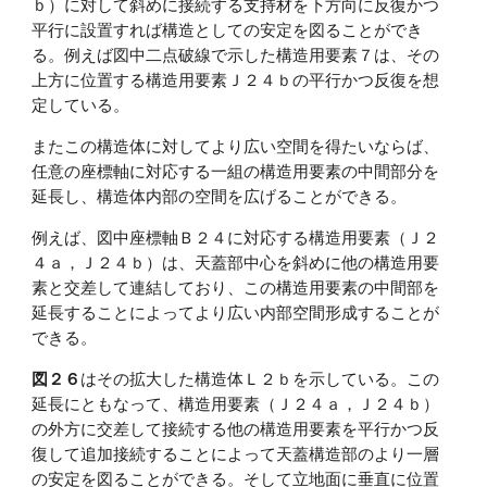
ｂ）に対して斜めに接続する支持材を下方向に反復かつ
平行に設置すれば構造としての安定を図ることができ
る。例えば図中二点破線で示した構造用要素７は、その
上方に位置する構造用要素Ｊ２４ｂの平行かつ反復を想
定している。
またこの構造体に対してより広い空間を得たいならば、
任意の座標軸に対応する一組の構造用要素の中間部分を
延長し、構造体内部の空間を広げることができる。
例えば、図中座標軸Ｂ２４に対応する構造用要素（Ｊ２
４ａ，Ｊ２４ｂ）は、天蓋部中心を斜めに他の構造用要
素と交差して連結しており、この構造用要素の中間部を
延長することによってより広い内部空間形成することが
できる。
図２６
はその拡大した構造体Ｌ２ｂを示している。この
延長にともなって、構造用要素（Ｊ２４ａ，Ｊ２４ｂ）
の外方に交差して接続する他の構造用要素を平行かつ反
復して追加接続することによって天蓋構造部のより一層
の安定を図ることができる。そして立地面に垂直に位置