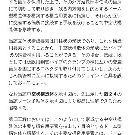
する箇所を保持した上で、その外方延長部を任意の箇所
にて切断して取り除き、残る内方側を目的とするドーム
型構造体を構築する構造用要素に転換し、それらが互い
に交差する箇所に接続する手段を設けることで中空状構
造体を形成する。
当該立体状構成要素は円柱状の形状であり、これを構造
用要素とすることから、中空状構造体の形成にはパイプ
状の鋼管材を用いることができる。その場合、接続手段
としては仮設用鋼管パイプのクランプの様に互いの交差
箇所を固定するコネクタを取り付けてもよいし、あらか
じめ鋼管材に互いに接続するためのジョイント金具を設
けておいてもよい。
なお当該
中空状構造体
を示す図は、先に示した
図２４
の
当該ゾーン多軸体を示す図により容易に理解できるため
省略する。
第四工程においては、このようにして形成する中空状構
造体の主要な構造用要素を抽出して目的とするドーム型
構造体を構築する。その主要な構造用要素とは、ドーム