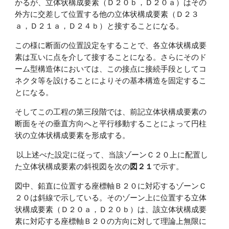
かるが、立体状構成要素（Ｄ２０ｂ，Ｄ２０ａ）はその
外方に交差して位置する他の立体状構成要素（Ｄ２３
ａ，Ｄ２１ａ，Ｄ２４ｂ）と接することになる。
この様に断面の位置設定をすることで、各立体状構成要
素は互いに点を介して接することになる。さらにそのド
ーム型構造体においては、この接点に接続手段としてコ
ネクタ等を設けることによりその基本構造を固定するこ
とになる。
そしてこの工程の第三段階では、前記立体状構成要素の
断面をその垂直方向へと平行移動することによって円柱
状の立体状構成要素を形成する。
 以上述べた設定に従って、当該ゾーンＣ２０上に配置し
た立体状構成要素の斜視図を次の
図２１
で示す。
図中、鉛直に位置する座標軸Ｂ２０に対応するゾーンＣ
２０は斜線で示している。そのゾーン上に位置する立体
状構成要素（Ｄ２０ａ，Ｄ２０ｂ）は、該立体状構成要
素に対応する座標軸Ｂ２０の方向に対して理論上無限に