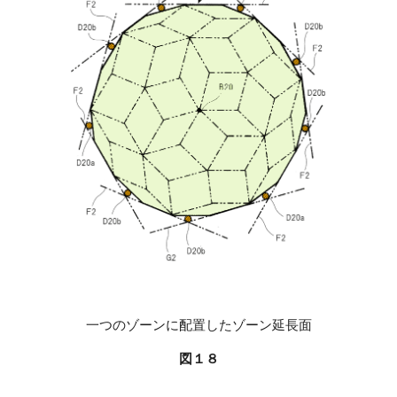
一つのゾーンに配置したゾーン延長面
図１８